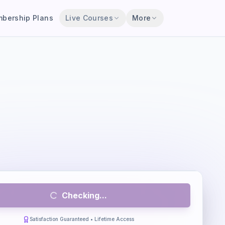
bership Plans
Live Courses
More
Checking...
Satisfaction Guaranteed • Lifetime Access