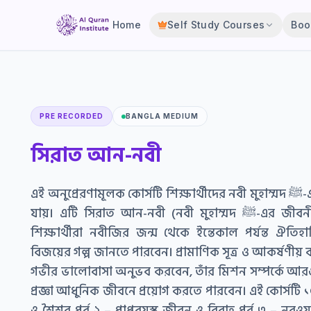
Home
Self Study Courses
Boo
PRE RECORDED
BANGLA MEDIUM
সিরাত
আন-নবী
এই অনুপ্রেরণামূলক কোর্সটি শিক্ষার্থীদের নবী মুহাম্মদ ﷺ-এর জীবনের এক শক্তিশালী যাত্রায় নিয়ে
যায়। এটি সিরাত আন-নবী (নবী মুহাম্মদ ﷺ-এর জীবনী)-এর উপর ভিত্তি করে তৈরি, যেখানে
শিক্ষার্থীরা নবীজির জন্ম থেকে ইন্তেকাল পর্যন্ত ঐতিহ
বিজয়ের গল্প জানতে পারবেন। প্রামাণিক সূত্র ও আকর্ষণীয় বর
গভীর ভালোবাসা অনুভব করবেন, তাঁর মিশন সম্পর্কে আরও
প্রজ্ঞা আধুনিক জীবনে প্রয়োগ করতে পারবেন। এই কোর্সটি ১৫ট
ও শৈশব পর্ব ২ – প্রাপ্তবয়স্ক জীবন ও বিবাহ পর্ব ৩ – নবুওয়