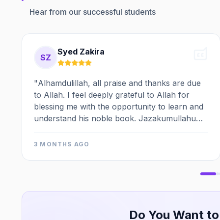
Hear from our successful students
Syed Zakira
SZ
"
Alhamdulillah, all praise and thanks are due
to Allah. I feel deeply grateful to Allah for
blessing me with the opportunity to learn and
understand his noble book. Jazakumullahu
khayran to the entire AQI team for their
sincere efforts.
"
3 MONTHS AGO
Do You Want to