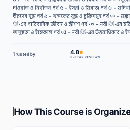
দাওয়াত ও নির্যাতন পর্ব ৫ – ইসরা ও মিরাজ পর্ব ৬ – মদিনা
উহুদের যুদ্ধ পর্ব ৯ – খন্দকের যুদ্ধ ও চুক্তিসমূহ পর্ব ১০ – মক্
ﷺ-এর পারিবারিক জীবন ও স্ত্রীগণ পর্ব ১৩ – নবী ﷺ-এর চরিত্র ও গুণাবলি পর্ব ১৪ – নবী ﷺ-এর শেষ
অসুস্থতা ও ইন্তেকাল পর্ব ১৫ – নবী ﷺ-এর উত
4.8
Trusted by
5-STAR REVIEWS
How This Course is Organiz